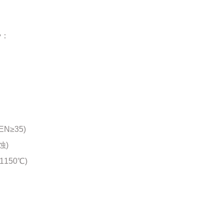
势：
N≥35)
蚀)
150℃)