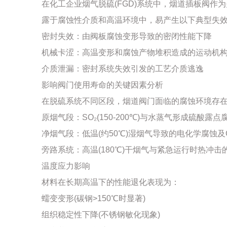
在化工企业烟气脱硫(FGD)系统中，烟道插板阀
露于腐蚀性介质和高温环境中，易产生以下典型失
密封失效：由阀板腐蚀变形导致的密闭性能下降
机械卡涩：高温变形和腐蚀产物堆积造成的运动机
介质泄漏：密封系统失效引发的工艺介质逃逸
影响阀门使用寿命的关键因素分析
在脱硫系统不同区段，烟道阀门面临的腐蚀环境存
原烟气段：SO₂(150-200℃)与水蒸气形成硫酸露点
净烟气段：低温(约50℃)湿烟气导致的电化学腐蚀及
旁路系统：高温(180℃)干烟气与紧急运行时热冲
温度应力影响
材料在长期高温下的性能退化表现为：
蠕变变形(碳钢>150℃时显著)
组织稳定性下降(不锈钢敏化现象)