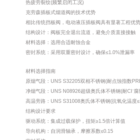
热疲劳裂纹(频繁启闭工况)
克劳森插板式烟道阀的技术优势
相比传统挡板阀，电动液压插板阀具有显著工程优
结构设计：阀板完全退出流道，避免介质直接接触
材料选择：选用合适耐蚀合金
密封系统：采用双重密封设计，确保≤1.0%泄漏率
材料选择指南
原烟气段：UNS S32205双相不锈钢(耐点蚀指数PRE
净烟气段：UNS N08926超级奥氏体不锈钢(耐Cl⁻腐
高温旁路：UNS S31008奥氏体不锈钢(抗氧化温度≤1
结构设计要求
驱动系统：集成过载保护，扭矩≥1.5倍计算值
导向机构：自润滑轴承，摩擦系数≤0.15