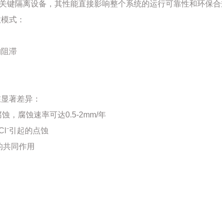
作为关键隔离设备，其性能直接影响整个系统的运行可靠性和环保
效模式：
构阻滞
在显著差异：
腐蚀，腐蚀速率可达0.5-2mm/年
Cl⁻引起的点蚀
击的共同作用