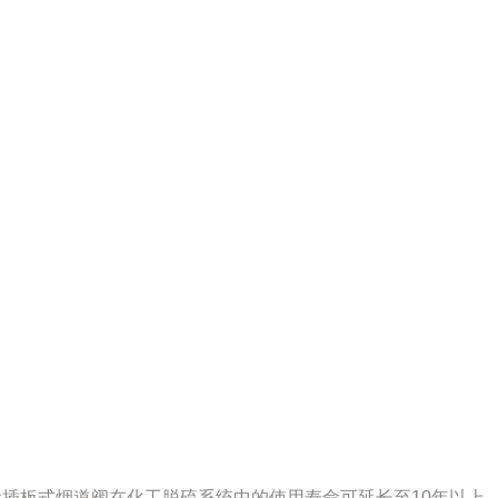
插板式烟道阀在化工脱硫系统中的使用寿命可延长至10年以上