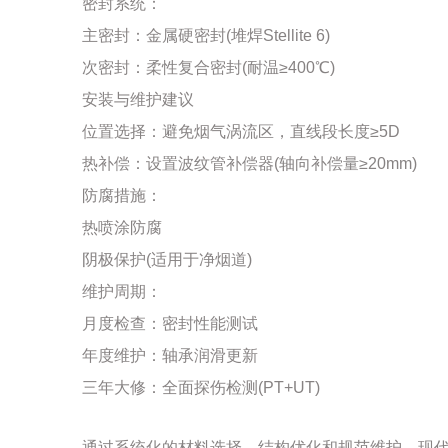
密封系统：
主密封：金属硬密封(堆焊Stellite 6)
次密封：柔性复合密封(耐温≥400℃)
安装与维护建议
位置选择：避免烟气涡流区，直线段长度≥5D
热补偿：设置波纹管补偿器(轴向补偿量≥20mm)
防腐措施：
热喷涂防腐
阴极保护(适用于净烟道)
维护周期：
月度检查：密封性能测试
年度维护：轴承润滑更新
三年大修：全面探伤检测(PT+UT)
通过系统化的材料选择、结构优化和规范维护，现代