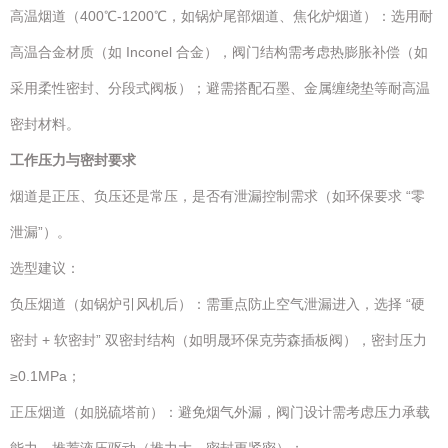
高温烟道（400℃-1200℃，如锅炉尾部烟道、焦化炉烟道）：选用耐
高温合金材质（如 Inconel 合金），阀门结构需考虑热膨胀补偿（如
采用柔性密封、分段式阀板）；避需搭配石墨、金属缠绕垫等耐高温
密封材料。
工作压力与密封要求
烟道是正压、负压还是常压，是否有泄漏控制需求（如环保要求 “零
泄漏”）。
选型建议：
负压烟道（如锅炉引风机后）：需重点防止空气泄漏进入，选择 “硬
密封 + 软密封” 双密封结构（如明晟环保克劳森插板阀），密封压力
≥0.1MPa；
正压烟道（如脱硫塔前）：避免烟气外漏，阀门设计需考虑压力承载