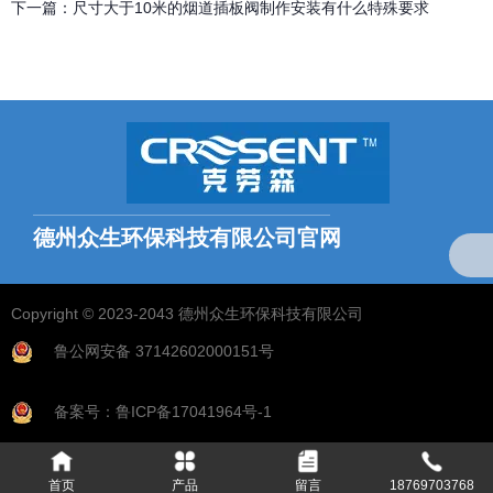
下一篇：
尺寸大于10米的烟道插板阀制作安装有什么特殊要求
相关文章
德州众生排烟系统核心组件解析：烟气插板阀应用实践
2025-08-08
德州众生环保科技有限公司官网
电动液压挡板门的使用年限
2020-04-07
全国统一服务热线：
18769703768（微信同号）
Copyright © 2023-2043 德州众生环保科技有限公司
电动液压挡板门的介绍
2019-08-03
鲁公网安备 37142602000151号
电动液压挡板门如何保证高温下密封严密
2019-05-25
备案号：鲁ICP备17041964号-1
同样的脱硫挡板门，为什么我们的好？
2019-05-25
首页
产品
留言
18769703768