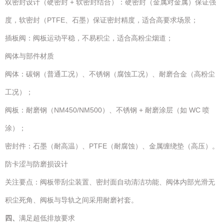
双密封设计（硬密封 + 软密封结合）：硬密封（金属对金属）保证强
度，软密封（PTFE、石墨）保证密封精度，适合高要求场景；
插板阀：阀板运动平稳，不易积尘，适合高粉尘烟道；
阀体与部件材质
阀体：碳钢（普通工况）、不锈钢（腐蚀工况）、耐磨合金（高粉尘
工况）；
阀板：耐磨钢（NM450/NM500）、不锈钢 + 耐磨涂层（如 WC 喷
涂）；
密封件：石墨（耐高温）、PTFE（耐腐蚀）、金属缠绕垫（高压）。
防卡涩与防磨损设计
关注要点：阀板带刮尘装置、密封面自动清洁功能、阀体内部光滑无
积尘死角、阀板与导轨之间采用耐磨衬套。
四、
满足超低排放要求