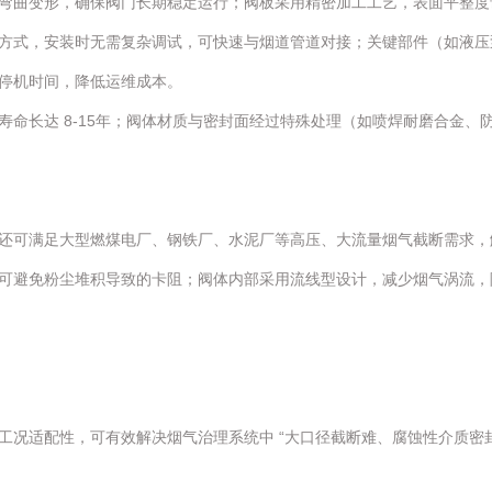
曲变形，确保阀门长期稳定运行；阀板采用精密加工工艺，表面平整度误差
方式，安装时无需复杂调试，可快速与烟道管道对接；关键部件（如液压
停机时间，降低运维成本。
寿命长达 8-15年；阀体材质与密封面经过特殊处理（如喷焊耐磨合金
还可满足大型燃煤电厂、钢铁厂、水泥厂等高压、大流量烟气截断需求，
可避免粉尘堆积导致的卡阻；阀体内部采用流线型设计，减少烟气涡流，
工况适配性，可有效解决烟气治理系统中 “大口径截断难、腐蚀性介质密封