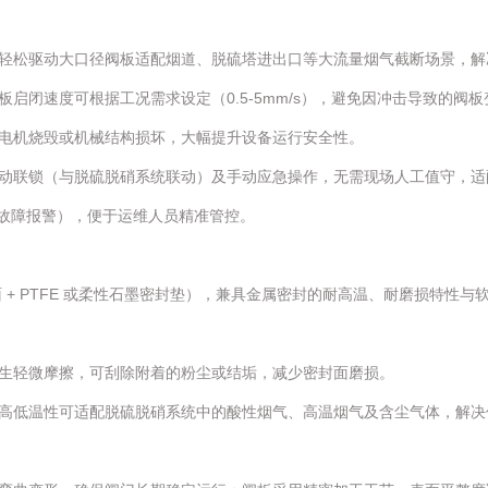
松驱动大口径阀板适配烟道、脱硫塔进出口等大流量烟气截断场景，解决传
启闭速度可根据工况需求设定（0.5-5mm/s），避免因冲击导致的阀
电机烧毁或机械结构损坏，大幅提升设备运行安全性。
动联锁（与脱硫脱硝系统联动）及手动应急操作，无需现场人工值守，适
力、故障报警），便于运维人员精准管控。
 + PTFE 或柔性石墨密封垫），兼具金属密封的耐高温、耐磨损特性与软
生轻微摩擦，可刮除附着的粉尘或结垢，减少密封面磨损。
高低温性可适配脱硫脱硝系统中的酸性烟气、高温烟气及含尘气体，解决