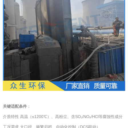
关键适配条件
：
介质特性 高温（≤1200℃）、高粉尘、含SO₂/NOₓ/HCl等腐蚀性成分
工况需求 大口径、频繁启闭、自动化控制（DCS联动）