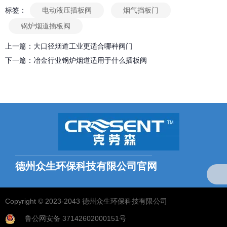
标签：
电动液压插板阀
烟气挡板门
锅炉烟道插板阀
上一篇：
大口径烟道工业更适合哪种阀门
下一篇：
冶金行业锅炉烟道适用于什么插板阀
相关文章
德州众生排烟系统核心组件解析：烟气插板阀应用实践
2025-08-08
德州众生环保科技有限公司官网
电动液压挡板门的使用年限
2020-04-07
全国统一服务热线：
18769703768（微信同号）
Copyright © 2023-2043 德州众生环保科技有限公司
电动液压挡板门的介绍
2019-08-03
鲁公网安备 37142602000151号