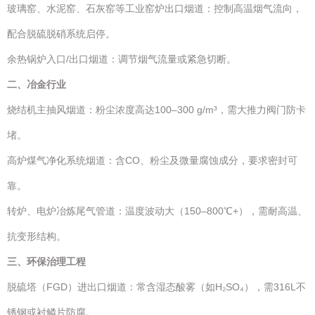
玻璃窑、水泥窑、石灰窑等工业窑炉出口烟道：控制高温烟气流向，
配合脱硫脱硝系统启停。
余热锅炉入口/出口烟道：调节烟气流量或紧急切断。
二、冶金行业
烧结机主抽风烟道：粉尘浓度高达100–300 g/m³，需大推力阀门防卡
堵。
高炉煤气净化系统烟道：含CO、粉尘及微量腐蚀成分，要求密封可
靠。
转炉、电炉冶炼尾气管道：温度波动大（150–800℃+），需耐高温、
抗变形结构。
三、环保治理工程
脱硫塔（FGD）进出口烟道：常含湿态酸雾（如H₂SO₄），需316L不
锈钢或衬鳞片防腐。