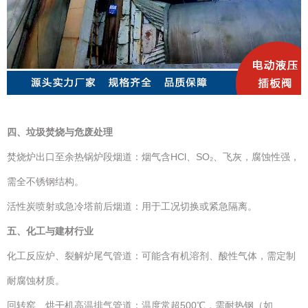
四、垃圾焚烧与危废处理
焚烧炉出口至余热锅炉段烟道：烟气含HCl、SO₂、飞灰，腐蚀性强，
需全不锈钢结构。
活性炭喷射或急冷塔前后烟道：用于工况切换或紧急隔离。
五、化工与建材行业
化工反应炉、裂解炉尾气管道：可能含有机溶剂、酸性气体，需定制
耐腐蚀材质。
回转窑、烘干机高温排气管道：温度常超500℃，需耐热钢（如