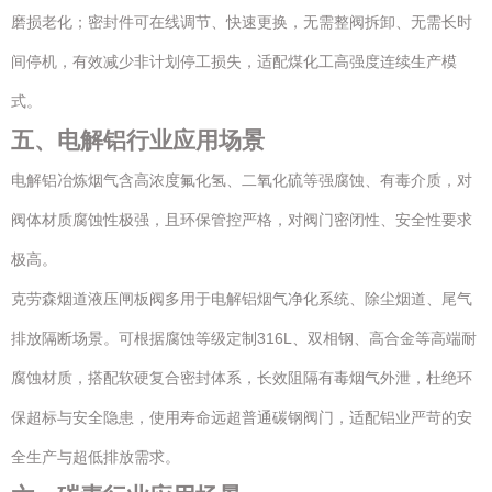
磨损老化；密封件可在线调节、快速更换，无需整阀拆卸、无需长时
间停机，有效减少非计划停工损失，适配煤化工高强度连续生产模
式。
五、电解铝行业应用场景
电解铝冶炼烟气含高浓度氟化氢、二氧化硫等强腐蚀、有毒介质，对
阀体材质腐蚀性极强，且环保管控严格，对阀门密闭性、安全性要求
极高。
克劳森烟道液压闸板阀多用于电解铝烟气净化系统、除尘烟道、尾气
排放隔断场景。可根据腐蚀等级定制316L、双相钢、高合金等高端耐
腐蚀材质，搭配软硬复合密封体系，长效阻隔有毒烟气外泄，杜绝环
保超标与安全隐患，使用寿命远超普通碳钢阀门，适配铝业严苛的安
全生产与超低排放需求。