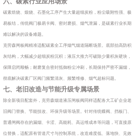
六、碳素行业应用场景
碳素焙烧、煅烧、石墨化工序产生大量超细炭粉，粉尘吸附性强、极
易板结，传统阀门极易卡阀、密封磨损、烟气泄漏，是碳素行业长期
难以解决的设备难题。
克劳森闸板阀精准适配碳素全工序烟气烟道隔断场景。底部抬高防积
灰结构，大幅减少超细炭粉沉积；液压大推力可破除少量积灰硬块，
保障启闭顺畅；耐磨复合密封抵御粉尘冲刷，长期保持严密不漏烟，
彻底解决碳素厂区阀门频繁清灰、频繁维修、烟气超标问题。
七、老旧改造与节能升级专属场景
除全新项目配套外，克劳森烟道液压闸板阀同样适配各大工矿企业老
旧阀门替换、节能技改、环保升级等场景。针对传统蝶阀、挡板门、
普通闸阀存在的漏烟、卡涩、高能耗、高运维成本等问题，可直接原
位替换，适配原有管道尺寸与控制系统，改造难度低、落地快、见效