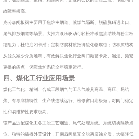
质，极易结焦、板结、粘连阀体，是业内公认的高难工况，传统阀门
故障率极高。
克劳森闸板阀主要用于焦炉主烟道、荒煤气隔断、脱硫脱硝进出口、
尾气排放烟道等场景。大推力液压驱动可轻松冲破焦油结块与粉尘板
结阻力，杜绝启闭卡滞；定制防腐材质抵御硫化物腐蚀；防积灰结构
从源头减少介质堆积，有效解决焦化行业阀门频繁卡死、漏烟、频繁
更换的痛点，保障焦炉系统全年稳定运行。
四、煤化工行业应用场景
煤化工气化、精制、合成工段烟气与工艺气兼具高温、高压、易结
焦、有毒腐蚀特性，生产线连续运行、检修窗口期极短，对阀门稳定
性和易维护性要求极高。
该产品适配煤化工各工段工艺烟道、尾气处理系统、系统切换隔断点
位。独特的插板外置设计，开启后阀板完全脱离腐蚀介质，大幅降低