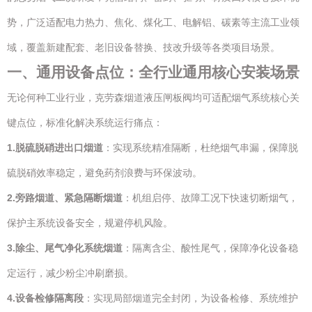
势，广泛适配电力热力、焦化、煤化工、电解铝、碳素等主流工业领
域，覆盖新建配套、老旧设备替换、技改升级等各类项目场景。
一、通用设备点位：全行业通用核心安装场景
无论何种工业行业，克劳森烟道液压闸板阀均可适配烟气系统核心关
键点位，标准化解决系统运行痛点：
1.
脱硫脱硝进出口烟道
：实现系统精准隔断，杜绝烟气串漏，保障脱
硫脱硝效率稳定，避免药剂浪费与环保波动。
2.
旁路烟道、紧急隔断烟道
：机组启停、故障工况下快速切断烟气，
保护主系统设备安全，规避停机风险。
3.
除尘、尾气净化系统烟道
：隔离含尘、酸性尾气，保障净化设备稳
定运行，减少粉尘冲刷磨损。
4.
设备检修隔离段
：实现局部烟道完全封闭，为设备检修、系统维护