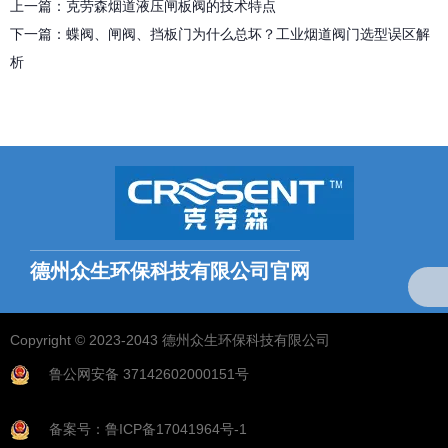
上一篇：
克劳森烟道液压闸板阀的技术特点
下一篇：
蝶阀、闸阀、挡板门为什么总坏？工业烟道阀门选型误区解
析
相关文章
德州众生环保科技有限公司官网
全国统一服务热线：
18769703768（微信同号）
Copyright © 2023-2043 德州众生环保科技有限公司
找不到任何内容
鲁公网安备 37142602000151号
备案号：鲁ICP备17041964号-1