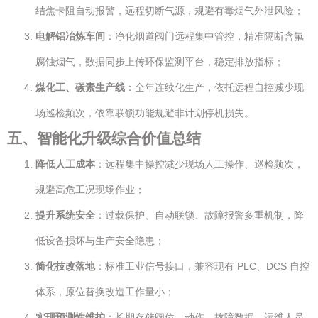
结焦卡阻自动报警，远程切断气源，规避有毒烟气外泄风险；
电解铝冶炼车间
：净化烟道阀门远程集中管控，精准隔断含氟
腐蚀烟气，数据同步上传环保监测平台，稳定排放指标；
煤化工、碳素生产线
：全年连续化生产，依托远程自控减少现
场巡检频次，依靠联锁功能规避非计划停机损失。
五、智能化升级综合价值总结
降低人工成本
：远程集中操控减少现场人工操作、巡检频次，
规避高危工况现场作业；
提升系统安全
：过载保护、自动联锁、故障报警多重机制，降
低设备损坏与生产安全隐患；
简化技改落地
：标准工业信号接口，兼容现有 PLC、DCS 自控
体系，原位替换改造工作量小；
实现预测性维护
：长期存储阀位、动作、故障数据，运维人员