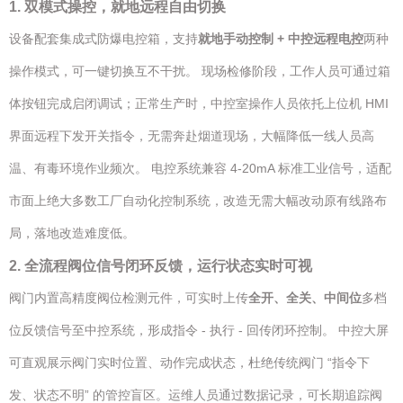
1. 双模式操控，就地远程自由切换
设备配套集成式防爆电控箱，支持
就地手动控制 + 中控远程电控
两种
操作模式，可一键切换互不干扰。 现场检修阶段，工作人员可通过箱
体按钮完成启闭调试；正常生产时，中控室操作人员依托上位机 HMI
界面远程下发开关指令，无需奔赴烟道现场，大幅降低一线人员高
温、有毒环境作业频次。 电控系统兼容 4-20mA 标准工业信号，适配
市面上绝大多数工厂自动化控制系统，改造无需大幅改动原有线路布
局，落地改造难度低。
2. 全流程阀位信号闭环反馈，运行状态实时可视
阀门内置高精度阀位检测元件，可实时上传
全开、全关、中间位
多档
位反馈信号至中控系统，形成指令 - 执行 - 回传闭环控制。 中控大屏
可直观展示阀门实时位置、动作完成状态，杜绝传统阀门 “指令下
发、状态不明” 的管控盲区。运维人员通过数据记录，可长期追踪阀