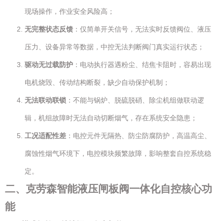
现场操作，作业安全风险高；
无完整状态反馈
：仅简单开关信号，无法实时反馈阀位、液压
压力、设备异常等数据，中控无法判断阀门真实运行状态；
驱动无过载防护
：电动执行器遇粉尘、结焦卡阻时，容易出现
电机烧毁、传动结构断裂，缺少自动保护机制；
无法联动联锁
：不能与锅炉、脱硫脱硝、除尘机组做联动逻
辑，机组故障时无法自动切断烟气，存在系统安全隐患；
工况适配性差
：电控元件无隔热、防尘防腐防护，高温高尘、
腐蚀性烟气环境下，电控模块频繁故障，影响整套自控系统稳
定。
二、克劳森智能液压闸板阀一体化自控核心功
能