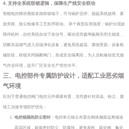
4. 支持全系统联锁逻辑，保障生产线安全联动
智能电控模块预留多路联锁端子，可与锅炉启停、脱硫系统故障、紧
急旁路、除尘检修等工艺程序联动。 举个典型应用场景：锅炉出现故
障停机时，自控系统自动下发信号，驱动克劳森闸板阀关闭主烟道，
切断高温烟气进入后端净化设备，避免系统超温、腐蚀受损；设备检
修阶段，联锁关闭隔断阀门，形成安全隔离段，为人员检修创造无烟
气作业环境，提升厂区安全生产管控水平。
三、电控部件专属防护设计，适配工业恶劣烟
气环境
区别于普通电控阀门电控元件裸露布置，克劳森针对高温、粉尘、腐
蚀工况做专项防护优化：
电控箱隔热防尘密封
：电控单元独立布置在阀体侧面远离烟道
高温区域，箱体密封防尘、防腐蚀，避免炭粉、硫化物、氟化