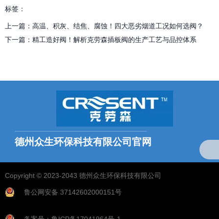
标签：
上一篇：
高温、积灰、结焦、腐蚀！四大恶劣烟道工况如何选阀？
下一篇：
精工造好阀！解析克劳森插板阀的生产工艺与品控体系
相关文章
德州众生环保科技有限公司官网
全国统一服务热线：
18769703768（微信同号）
Copyright © 2023-2043 德州众生环保科技有限公司
找不到任何内容
鲁公网安备 37142602000151号
备案号：鲁ICP备17041964号-1