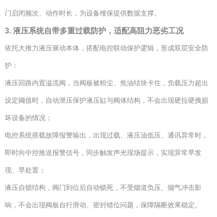
门启闭频次、动作时长，为设备维保提供数据支撑。
3. 液压系统自带多重过载防护，适配高阻力恶劣工况
依托大推力液压驱动本体，搭配电控联动保护逻辑，形成双层安全防
护：
液压回路内置溢流阀，当阀板被粉尘、焦油结块卡住，负载压力超出
设定阈值时，自动泄压保护液压缸与阀体结构，不会出现硬拉硬拽损
坏设备的情况；
电控系统搭载故障报警输出，出现过载、液压油低压、通讯异常时，
即时向中控推送报警信号，同步触发声光现场提示，实现异常早发
现、早处置；
液压自锁结构，阀门到位后自动锁死，不受烟道负压、烟气冲击影
响，不会出现阀板自行滑动、密封错位问题，保障隔断效果稳定。